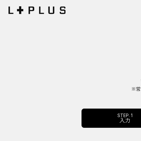
※営
STEP. 1
入力